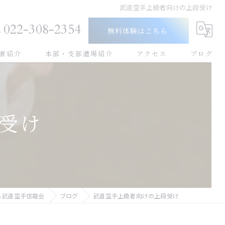
武道空手上級者向けの上段受け
022-308-2354
無料体験はこちら
者紹介
本部・支部道場紹介
アクセス
ブログ
幼児
小学生
受け
中学生
高校生
大人
ら武道空手信龍会
ブログ
武道空手上級者向けの上段受け