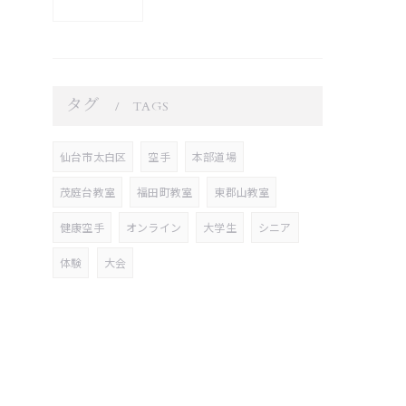
タグ
TAGS
仙台市太白区
空手
本部道場
茂庭台教室
福田町教室
東郡山教室
健康空手
オンライン
大学生
シニア
体験
大会