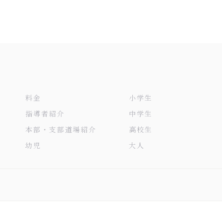
料金
小学生
指導者紹介
中学生
本部・支部道場紹介
高校生
幼児
大人
© 2026 宮城県仙台市太白区の空手なら武道空手信龍会 ALL RIGHTS RESERVED