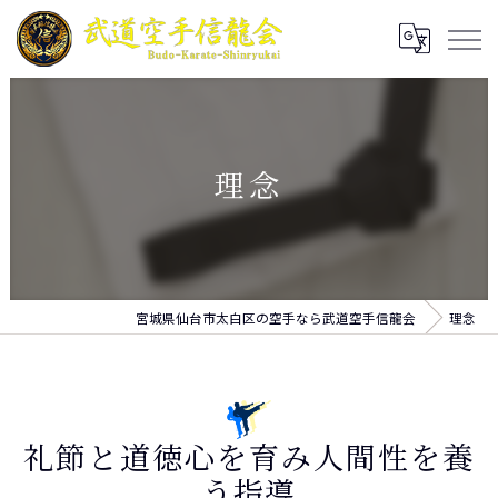
理念
宮城県仙台市太白区の空手なら武道空手信龍会
理念
礼節と道徳心を育み人間性を養
う指導