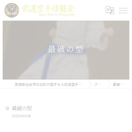
最破の型
宮城県仙台市太白区の空手なら武道空手信龍会
ブログ
最破の型
最破の型
2026/06/08