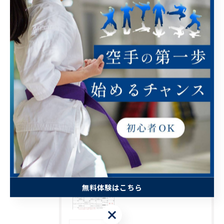
全てのカテゴリー
幼児
小学生
中学生
高校生
大人
最近の投稿
RECENT POSTS
2026/08/01
無料体験はこちら
信龍会通信8月号表
無料体験はこちら