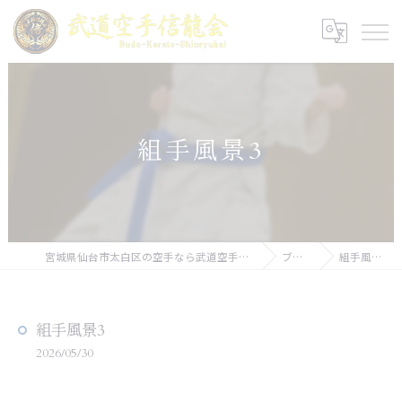
組手風景3
宮城県仙台市太白区の空手なら武道空手信龍会
ブログ
組手風景3
組手風景3
2026/05/30