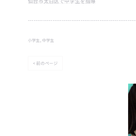
仙台市太白区で中学生を指導
---------------------------------------------------------
小学生
中学生
< 前のページ