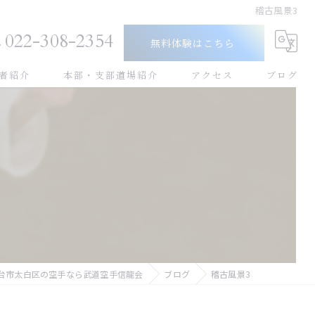
稽古風景3
022-308-2354
無料体験はこちら
者紹介
本部・支部道場紹介
アクセス
ブログ
幼児
小学生
中学生
高校生
大人
台市太白区の空手なら武道空手信龍会
ブログ
稽古風景3