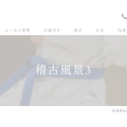
よくある質問
武道空手
理念
料金
指導
稽古風景3
宮城県仙