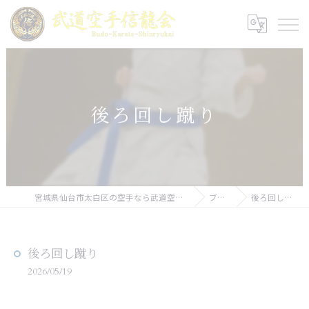
後ろ回し蹴り
宮城県仙台市太白区の空手なら武道空手信龍会
ブログ
後ろ回し蹴り
後ろ回し蹴り
2026/05/19