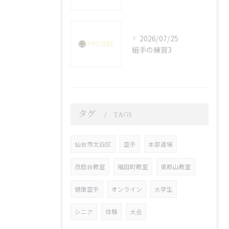
2026/07/25
組手の練習3
タグ
TAGS
仙台市太白区
空手
本部道場
茂庭台教室
福田町教室
東郡山教室
健康空手
オンライン
大学生
シニア
体験
大会