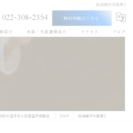
自由組手の風景2
022-308-2354
無料体験はこちら
者紹介
本部・支部道場紹介
アクセス
ブログ
幼児
小学生
中学生
高校生
大人
白区の空手なら武道空手信龍会
ブログ
自由組手の風景2