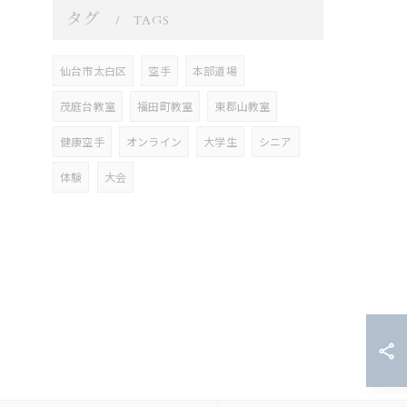
タグ
TAGS
仙台市太白区
空手
本部道場
茂庭台教室
福田町教室
東郡山教室
健康空手
オンライン
大学生
シニア
体験
大会