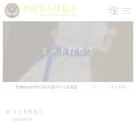
ミット打ち⑦
宮城県仙台市太白区の空手なら武道空手信龍会
ブログ
ミット打ち⑦
ミット打ち⑦
2026/05/19