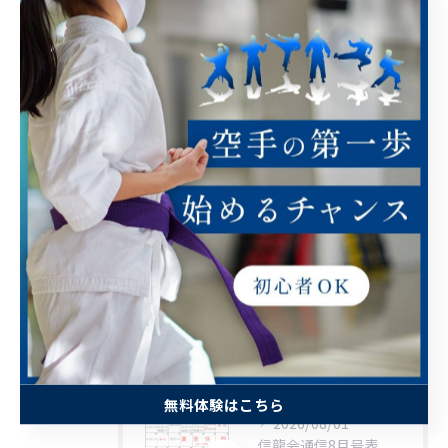
カテゴリー
CATEGORIES
全てのカテゴリー
幼児
小学生
中学生
高校生
大人
最近の投稿
RECENT POSTS
無料体験はこちら
2026/08/01
信龍会通信8月号表