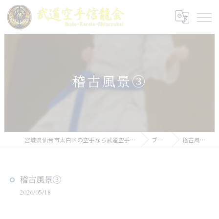
稽古風景③
宮城県仙台市太白区の空手なら武道空手信龍会
ブログ
稽古風景③
稽古風景③
2026/05/18