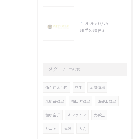
2026/07/25
組手の練習3
タグ
TAGS
仙台市太白区
空手
本部道場
茂庭台教室
福田町教室
東郡山教室
健康空手
オンライン
大学生
シニア
体験
大会