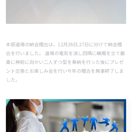
本部道場の納会稽古は、12月26日.27日に分けて納会稽
古を行いました。 道場の電気を消し四隅に蝋燭を立て厳
粛に神前に向かい二人ずつ型を奉納を行った後にプレゼ
ント交換とお楽しみ会を行い今年の稽古を無事終了しま
した。
--------------------------------------------------------------------
--
武道空手信龍会
住所 :
宮城県仙台市太白区郡山５丁目１２−１