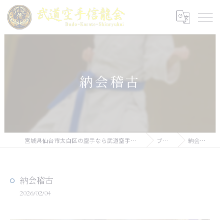
納会稽古
宮城県仙台市太白区の空手なら武道空手信龍会
ブログ
納会稽古
納会稽古
2026/02/04