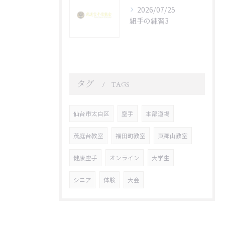
2026/07/25
組手の練習3
タグ
TAGS
仙台市太白区
空手
本部道場
茂庭台教室
福田町教室
東郡山教室
健康空手
オンライン
大学生
シニア
体験
大会