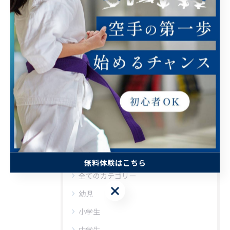
電話番号 :
022-308-2354
--------------------------------------------------------------------
--
< 前のページ
一覧に戻る
次のページ >
カテゴリー
CATEGORIES
無料体験はこちら
全てのカテゴリー
無料体験はこちら
幼児
小学生
中学生