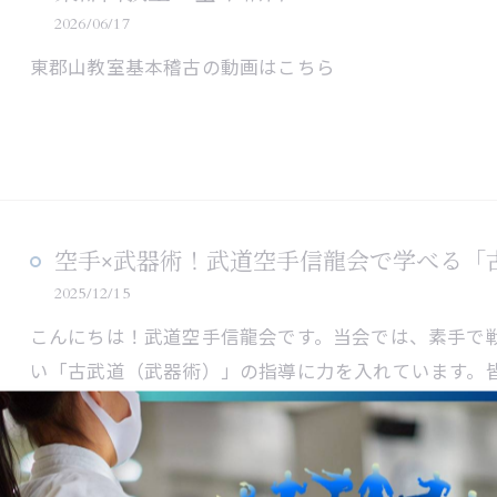
2026/06/17
東郡山教室基本稽古の動画はこちら
空手×武器術！武道空手信龍会で学べる「
2025/12/15
こんにちは！武道空手信龍会です。当会では、素手で
い「古武道（武器術）」の指導に力を入れています。
ているこ…