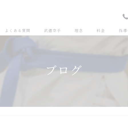
よくある質問
武道空手
理念
料金
指導
ブログ