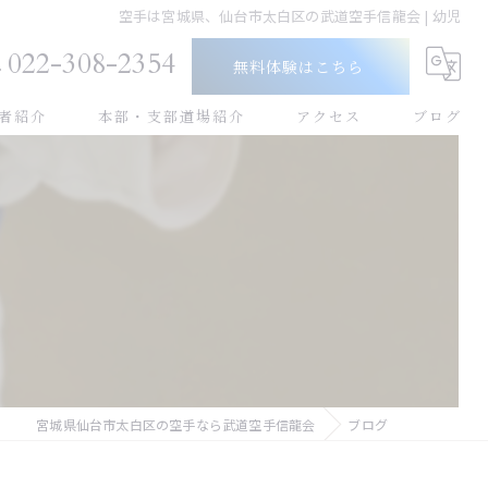
空手は宮城県、仙台市太白区の武道空手信龍会 | 幼児
022-308-2354
無料体験はこちら
者紹介
本部・支部道場紹介
アクセス
ブログ
幼児
小学生
中学生
高校生
大人
宮城県仙台市太白区の空手なら武道空手信龍会
ブログ